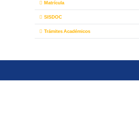
Matrícula
SISDOC
Trámites Académicos
ENLACES
Inicio
Facultades
Mapa del sitio
Servicios Académicos