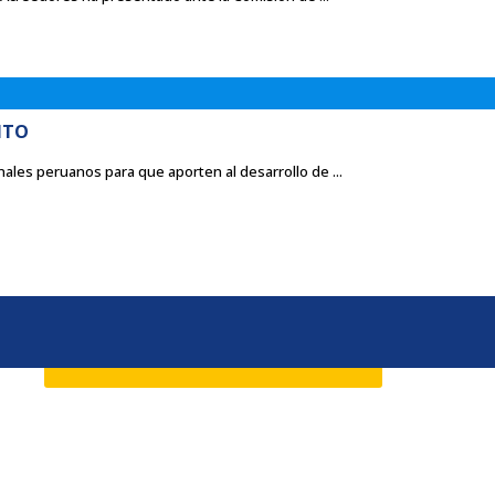
NTO
ales peruanos para que aporten al desarrollo de ...
PREGUNTAS FRECUENTES
NTACTO
Atención al Estudiante o Egresado: