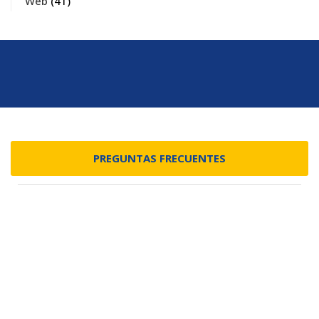
Web
(41)
PREGUNTAS FRECUENTES
ENLACES
Inicio
Facultades
Mapa del sitio
Servicios Académicos